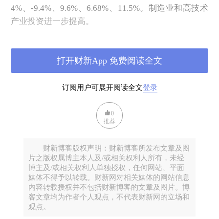
4%、-9.4%、9.6%、6.68%、11.5%。制造业和高技术
产业投资进一步提高。
2019年，中国全社会、房地产、制造业、基建、高技
术产业固定资产投资完成额分别同比增长5.4%、
打开财新App 免费阅读全文
9.1%、3.1%、3.33%、17.3%。
2023年和2024年前5个月，制造业和基建固定资产投
订阅用户可展开阅读全文
登录
资完成额同比增长均高于2019年，高技术产业低于
2019年，但也达到两位数增速了。
0
推荐
财新博客版权声明：财新博客所发布文章及图
片之版权属博主本人及/或相关权利人所有，未经
博主及/或相关权利人单独授权，任何网站、平面
媒体不得予以转载。财新网对相关媒体的网站信息
内容转载授权并不包括财新博客的文章及图片。博
客文章均为作者个人观点，不代表财新网的立场和
观点。