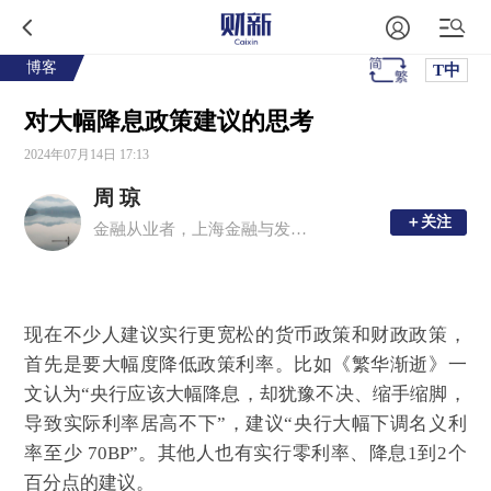
博客
T中
对大幅降息政策建议的思考
2024年07月14日 17:13
周 琼
＋关注
＋关注
金融从业者，上海金融与发展实验室特聘高级研究员。微信公众号“玉鉴琼田”
现在不少人建议实行更宽松的货币政策和财政政策，
首先是要大幅度降低政策利率。比如《繁华渐逝》一
文认为“央行应该大幅降息，却犹豫不决、缩手缩脚，
导致实际利率居高不下”，建议“央行大幅下调名义利
率至少 70BP”。其他人也有实行零利率、降息1到2个
百分点的建议。